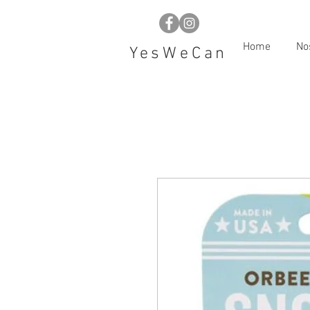
Home
No
YesWeCan