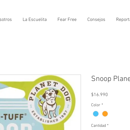
sotros
La Escuelita
Fear Free
Consejos
Report
Snoop Plan
Precio
$16.990
Color
*
Cantidad
*